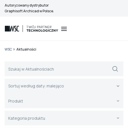
Przejdź
Autoryzowany dystrybutor
do
Graphisoft Archicad w Polsce.
treści
»
WSC
Aktualności
Szukaj - AKTUALNOŚCI (strona archiwum)
Search content
Sortuj - Strony ARCHIWUM
Sort content
Sort content
Sortuj według daty: malejąco
Produkt - LISTA ROZWIJANA (filtr) - Stron
Select content
Select content
Kategoria produktu - LISTA ROZWIJANA (fil
Select content
Select content