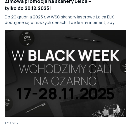
Zimowa promocja na skanery Leica –
tylko do 20.12.2025!
Do 20 grudnia 2025 r. w WSC skanery laserowe Leica BLK
dostępne są w niższych cenach. To idealny moment, aby…
17.11.2025