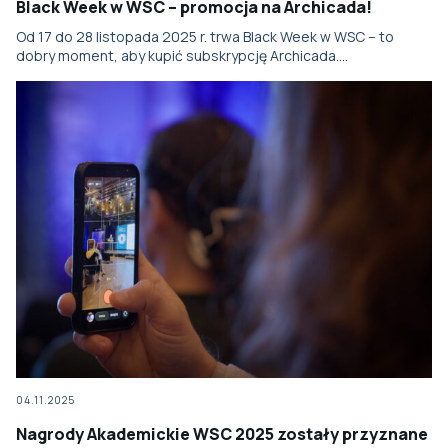
Black Week w WSC – promocja na Archicada!
Od 17 do 28 listopada 2025 r. trwa Black Week w WSC – to
dobry moment, aby kupić subskrypcję Archicada….
04.11.2025
Nagrody Akademickie WSC 2025 zostały przyznane