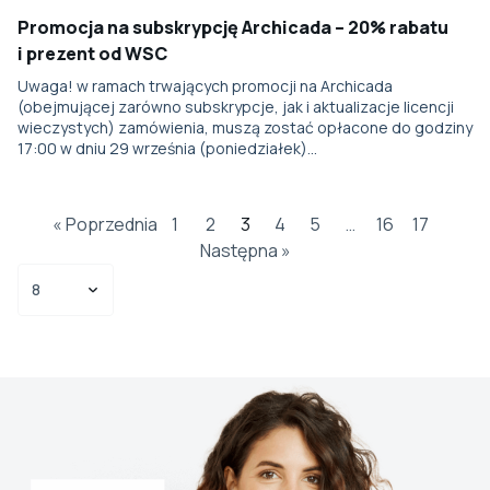
Promocja na subskrypcję Archicada – 20% rabatu
i prezent od WSC
Uwaga! w ramach trwających promocji na Archicada
(obejmującej zarówno subskrypcje, jak i aktualizacje licencji
wieczystych) zamówienia, muszą zostać opłacone do godziny
17:00 w dniu 29 września (poniedziałek)…
« Poprzednia
1
2
3
4
5
…
16
17
Następna »
Select number per page
Select number per page
8