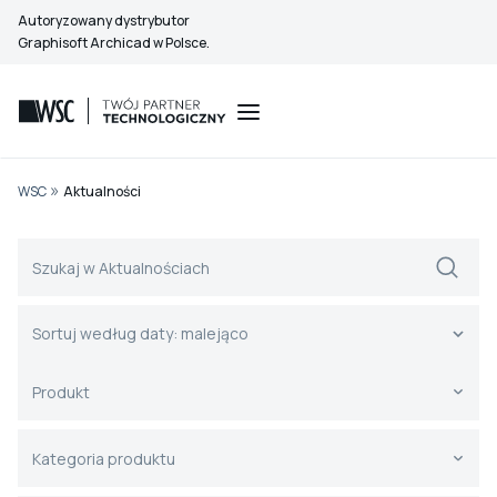
Przejdź
Autoryzowany dystrybutor
do
Graphisoft Archicad w Polsce.
treści
»
WSC
Aktualności
Szukaj - AKTUALNOŚCI (strona archiwum)
Search content
Sortuj - Strony ARCHIWUM
Sort content
Sort content
Sortuj według daty: malejąco
Produkt - LISTA ROZWIJANA (filtr) - Stron
Select content
Select content
Kategoria produktu - LISTA ROZWIJANA (fil
Select content
Select content