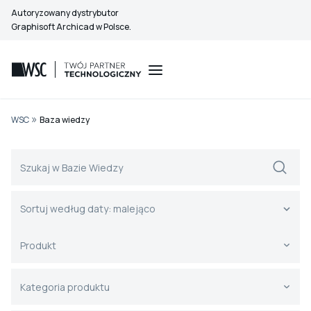
Przejdź
Autoryzowany dystrybutor
do
Graphisoft Archicad w Polsce.
treści
»
WSC
Baza wiedzy
Szukaj - BAZA WIEDZY (strona archiwum)
Search content
Sortuj - Strony ARCHIWUM
Sort content
Sort content
Sortuj według daty: malejąco
Produkt - LISTA ROZWIJANA (filtr) - Stron
Select content
Select content
Kategoria produktu - LISTA ROZWIJANA (fil
Select content
Select content