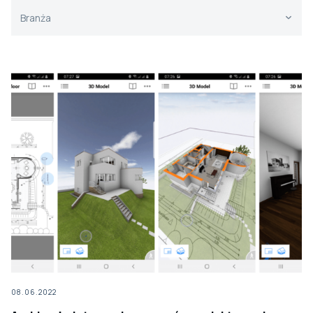
Branża - LISTA ROZWIJANA (filtr) - Strony
Select content
Select content
08.06.2022