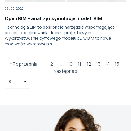
08.06.2022
Open BIM – analizy i symulacje modeli BIM
Technologia BIM to doskonałe narzędzie wspomagające
proces podejmowania decyzji projektowych.
Wykorzystywanie cyfrowego modelu 3D w BIM to nowe
możliwości wykonywania…
« Poprzednia
1
2
…
10
11
12
13
14
15
Następna »
Select number per page
Select number per page
8