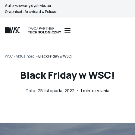
Przejdź
Autoryzowany dystrybutor
do
Graphisoft Archicad w Polsce.
treści
WSC
»
Aktualności
»
Black Friday w WSC!
Black Friday w WSC!
Data:
25 listopada, 2022
1
min. czytania