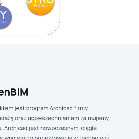
penBIM
tem jest program Archicad firmy
zedażą oraz upowszechnianiem zajmujemy
a. Archicad jest nowoczesnym, ciągle
owaniem do projektowania w technologii