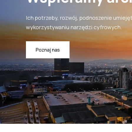
Ich potrzeby, rozwój, podnoszenie umiejęt
wykorzystywaniu narzędzi cyfrowych.
Poznaj nas