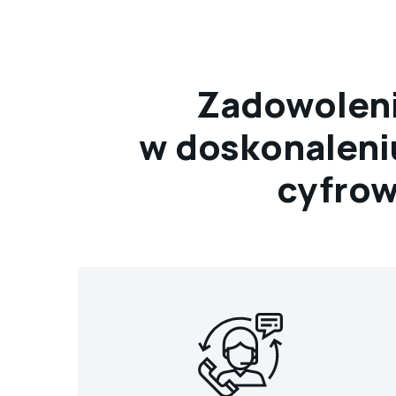
Zadowolenie
w doskonaleniu
cyfrow