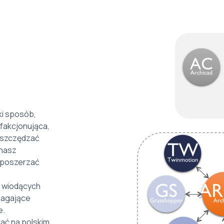
ki sposób,
fakcjonująca,
oszczędzać
 nasz
y poszerzać
u wiodących
magające
e.
ać na polskim