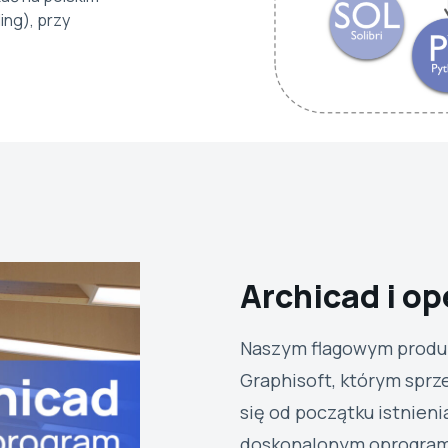
ing), przy
Archicad i o
Naszym flagowym produk
Graphisoft, którym spr
się od początku istnieni
doskonalonym oprogram