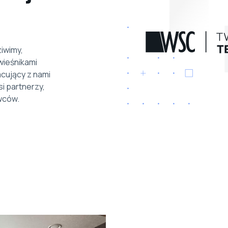
ziwimy,
wieśnikami
acujący z nami
si partnerzy,
wców.