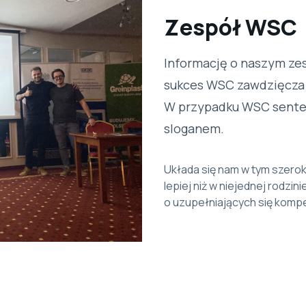
Zespół WSC
Informację o naszym zes
sukces WSC zawdzięcza 
W przypadku WSC sentenc
sloganem.
Układa się nam w tym szero
lepiej niż w niejednej rodz
o uzupełniających się komp