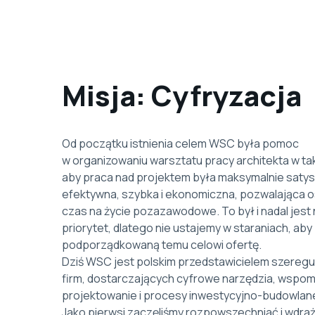
Misja: Cyfryzacja
Od początku istnienia celem WSC była pomoc
w organizowaniu warsztatu pracy architekta w ta
aby praca nad projektem była maksymalnie satys
efektywna, szybka i ekonomiczna, pozwalająca 
czas na życie pozazawodowe. To był i nadal jest
priorytet, dlatego nie ustajemy w staraniach, ab
podporządkowaną temu celowi ofertę.
Dziś WSC jest polskim przedstawicielem szereg
firm, dostarczających cyfrowe narzędzia, wspo
projektowanie i procesy inwestycyjno-budowlan
Jako pierwsi zaczęliśmy rozpowszechniać i wdraż