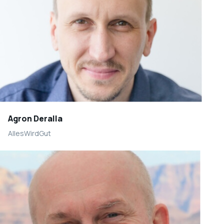
Agron Deralla
AllesWirdGut