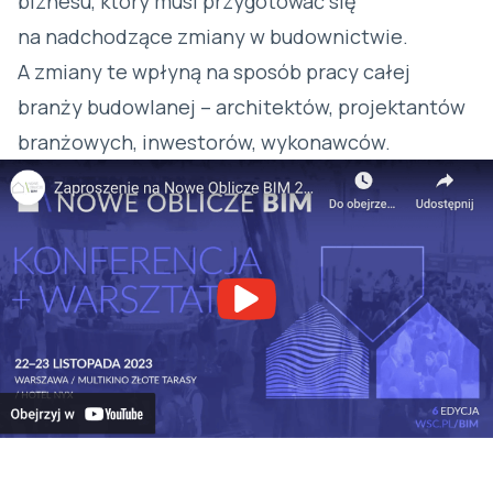
biznesu, który musi przygotować się
na nadchodzące zmiany w budownictwie.
A zmiany te wpłyną na sposób pracy całej
branży budowlanej – architektów, projektantów
branżowych, inwestorów, wykonawców.