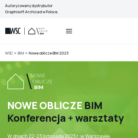
Przejdź
Autoryzowany dystrybutor
do
Graphisoft Archicad w Polsce.
treści
»
»
WSC
BIM
Nowe oblicze BIM 2023
NOWE OBLICZE
BIM
Konferencja + warsztaty
W dniach 22-23 listopada 2023 r. w Warszawie,