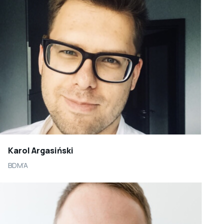
Karol Argasiński
BDM’A