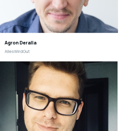
Agron Deralla
AllesWirdGut