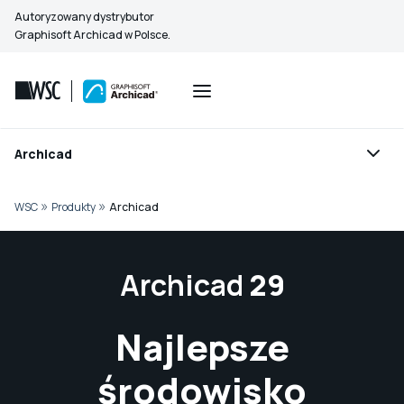
Przejdź
Autoryzowany dystrybutor
do
Graphisoft Archicad w Polsce.
treści
Archicad
»
»
WSC
Produkty
Archicad
Archicad
29
Najlepsze
środowisko