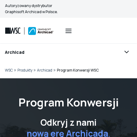
Przejdź
Autoryzowany dystrybutor
do
Graphisoft Archicad w Polsce.
treści
Archicad
»
»
»
WSC
Produkty
Archicad
Program Konwersji WSC
Program Konwersji
Odkryj z nami
nową erę Archicada
.