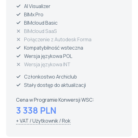
AI Visualizer
BIMx Pro
BIMcloud Basic
BIMcloud SaaS
Połączenie z Autodesk Forma
Kompatybilność wsteczna
Wersja językowa POL
Wersja językowa INT
Członkostwo Archiclub
Stały dostęp do aktualizacji
Cena w Programie Konwersji WSC:
3 338 PLN
+ VAT / Użytkownik / Rok