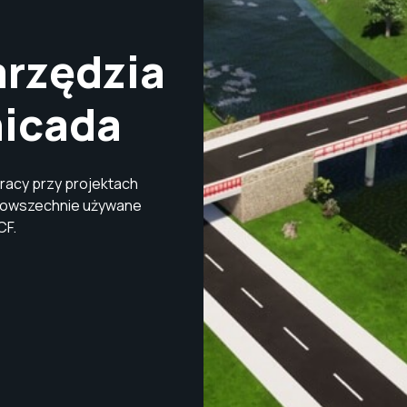
rzędzia
hicada
racy przy projektach
powszechnie używane
CF.