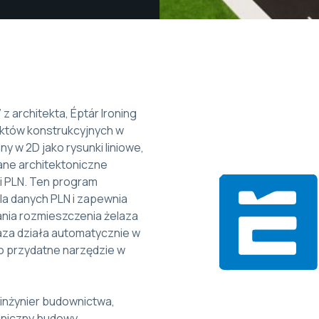
z architekta, Éptár Ironing
ektów konstrukcyjnych w
y w 2D jako rysunki liniowe,
ane architektoniczne
i PLN. Ten program
la danych PLN i zapewnia
ania rozmieszczenia żelaza
za działa automatycznie w
ko przydatne narzędzie w
inżynier budownictwa,
chniczny budowy