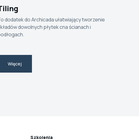
Tiling
o dodatek do Archicada ułatwiający tworzenie
kładów dowolnych płytek cna ścianach i
podłogach.
Więcej
Szkolenia