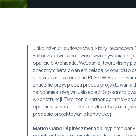
„Jako inżynier budownictwa, który „awansował” 
Editor zapewnia możliwość wykonywania proj
oparciu o Archicada. Wcześniej tworzyliśmy plan
z ręcznym detalowaniem żelaza, w oparciu o d
dostarczone w formacie PDF, DWG lub czasam
znacznie przyspiesza proces projektowania d
natychmiastową wizualizację 3D do kontrolow
w konstrukcji. Tworzenie harmonogramów żela
oparciu o umieszczone żelazka i służy nam ja
procesie projektowania konstrukcji”.
Markó Gábor építészmérnök
, dyplomowany 
projektant konstrukcji, ekspert, kierownik te