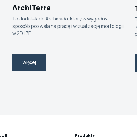
ArchiTerra
z
To dodatek do Archicada, który w wygodny
T
sposób pozwala na pracę i wizualizację morfologii
u
w 2D i 3D.
Więcej
LUB
Produkty