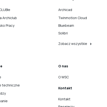
CLUBIe
Archicad
ka Archiclub
Twinmotion Cloud
sko Pracy
Bluebeam
Solibri
Zobacz wszystkie
ie
O nas
e
O WSC
e techniczne
Kontakt
edzy
Kontakt
wanie
Reselerzy