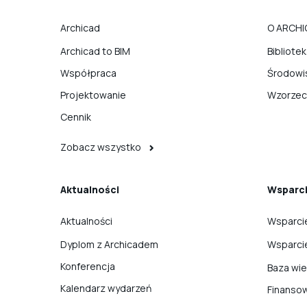
Archicad
O ARCHI
Archicad to BIM
Bibliote
Współpraca
Środowi
Projektowanie
Wzorzec
Cennik
Zobacz wszystko
Aktualności
Wsparc
Aktualności
Wsparci
Dyplom z Archicadem
Wsparci
Konferencja
Baza wi
Kalendarz wydarzeń
Finanso