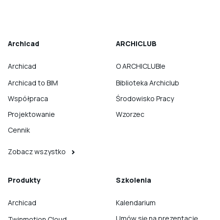
Archicad
ARCHICLUB
Archicad
O ARCHICLUBIe
Archicad to BIM
Biblioteka Archiclub
Współpraca
Środowisko Pracy
Projektowanie
Wzorzec
Cennik
Zobacz wszystko
Produkty
Szkolenia
Archicad
Kalendarium
Umów się na prezentację
Twinmotion Cloud