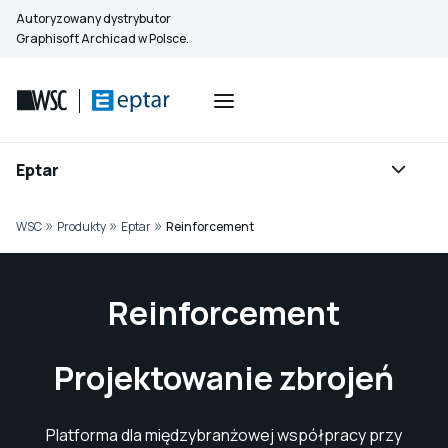
Przejdź
Autoryzowany dystrybutor
do
Graphisoft Archicad w Polsce.
treści
Eptar
»
»
»
WSC
Produkty
Eptar
Reinforcement
Reinforcement
Projektowanie zbrojeń
Platforma dla międzybranżowej współpracy przy