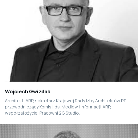
Wojciech Gwizdak
Architekt IARP, sekretarz Krajowej Rady Izby Architektów RP,
przewodniczący Komisji ds. Mediów i Informacji IARP,
współzałożyciel Pracowni 2G Studio.