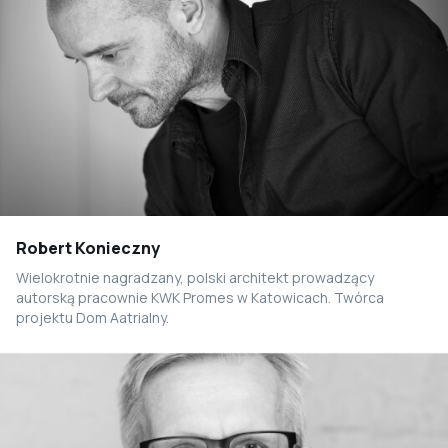
Robert Konieczny
Wielokrotnie nagradzany, polski architekt prowadzący
autorską pracownie KWK Promes w Katowicach. Twórca
projektu Dom Aatrialny.