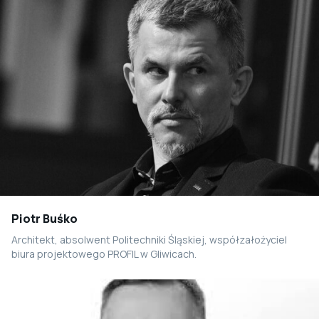
Piotr Buśko
Architekt, absolwent Politechniki Śląskiej, współzałożyciel
biura projektowego PROFIL w Gliwicach.