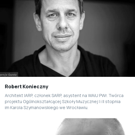
Robert Konieczny
Architekt IARP, członek SARP, asystent na WAiU PWr. Twórca
projektu Ogólnokształcącej Szkoły Muzycznej I i II stopnia
im Karola Szymanowskiego we Wrocławiu.