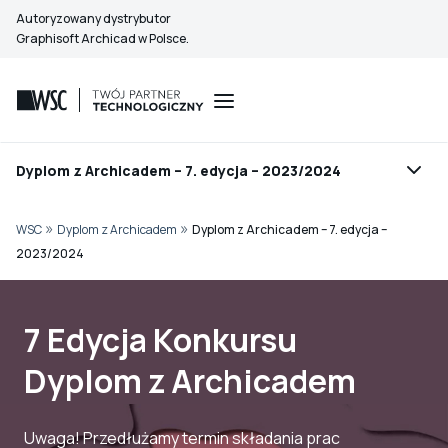
Przejdź
Autoryzowany dystrybutor
do
Graphisoft Archicad w Polsce.
treści
Dyplom z Archicadem – 7. edycja – 2023/2024
»
»
WSC
Dyplom z Archicadem
Dyplom z Archicadem – 7. edycja –
2023/2024
7 Edycja Konkursu
Dyplom z Archicadem
Uwaga! Przedłużamy termin składania prac