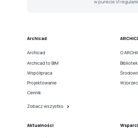
w punkcie VI regula
Archicad
ARCHIC
Archicad
O ARCHI
Archicad to BIM
Bibliote
Współpraca
Środowi
Projektowanie
Wzorzec
Cennik
Zobacz wszystko
Aktualności
Wsparc