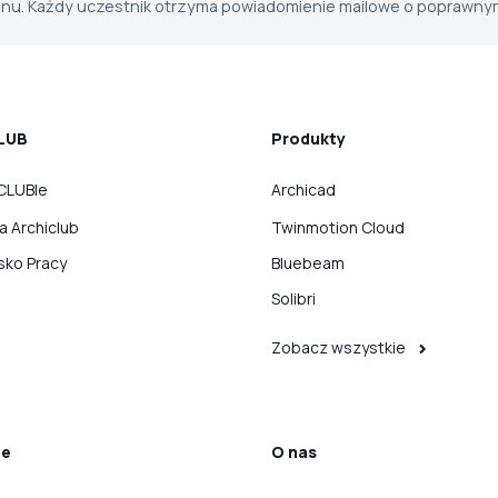
minu. Każdy uczestnik otrzyma powiadomienie mailowe o poprawnym
LUB
Produkty
CLUBIe
Archicad
ka Archiclub
Twinmotion Cloud
sko Pracy
Bluebeam
Solibri
Zobacz wszystkie
ie
O nas