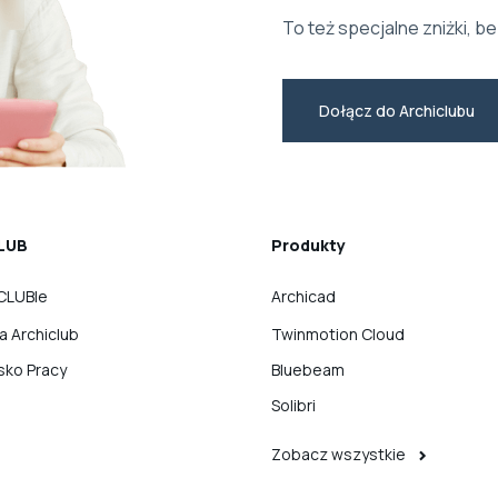
To też specjalne zniżki, be
Dołącz do Archiclubu
LUB
Produkty
CLUBIe
Archicad
ka Archiclub
Twinmotion Cloud
sko Pracy
Bluebeam
Solibri
Zobacz wszystkie