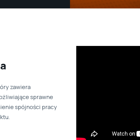
da
tóry zawiera
ożliwiające sprawne
ienie spójności pracy
ktu.