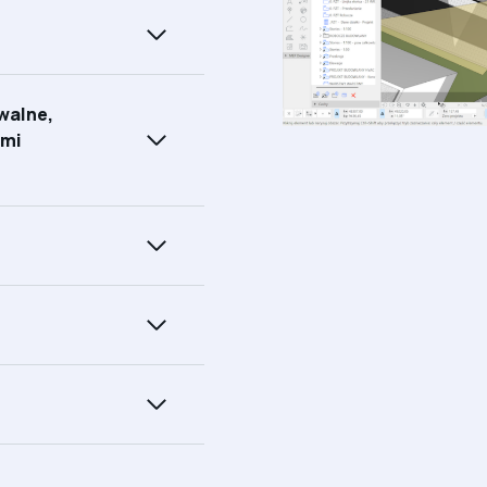
walne,
ami