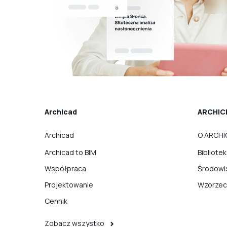
Archicad
ARCHIC
Archicad
O ARCHI
Archicad to BIM
Bibliote
Współpraca
Środowi
Projektowanie
Wzorzec
Cennik
Zobacz wszystko