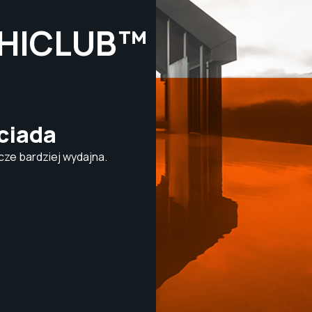
HICLUB™
ciada
zcze bardziej wydajna.