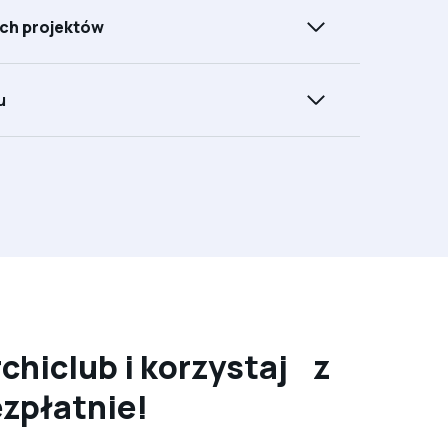
ch projektów
u
chiclub i korzystaj z
ezpłatnie!