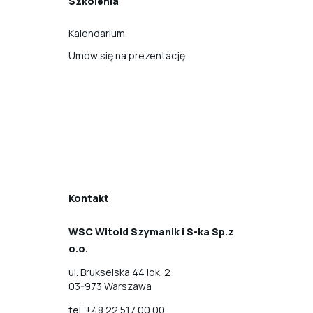
Szkolenia
Kalendarium
Umów się na prezentację
Kontakt
WSC Witold Szymanik i S-ka Sp.z
o.o.
ul. Brukselska 44 lok. 2
03-973 Warszawa
tel.
+48 22 517 00 00