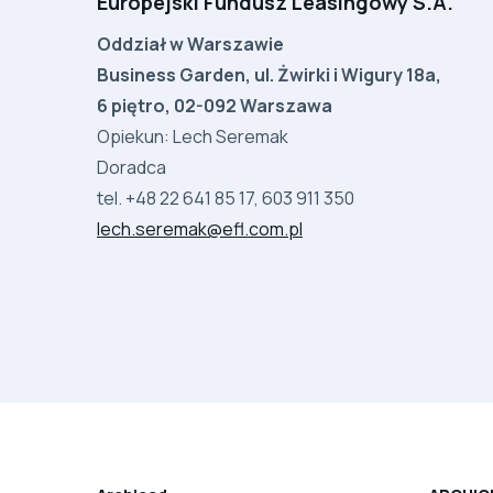
Europejski Fundusz Leasingowy S.A.
Oddział w Warszawie
Business Garden, ul. Żwirki i Wigury 18a,
6 piętro, 02-092 Warszawa
Opiekun: Lech Seremak
Doradca
tel. +48 22 641 85 17, 603 911 350
lech.seremak@efl.com.pl