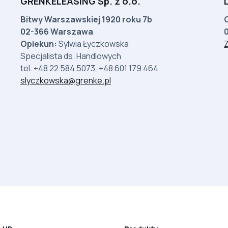
GRENKELEASING Sp. z o.o.
Bitwy Warszawskiej 1920 roku 7b
02-366 Warszawa
Opiekun:
Sylwia Łyczkowska
Z
Specjalista ds. Handlowych
tel. +48 22 584 5073, +48 601 179 464
slyczkowska@grenke.pl