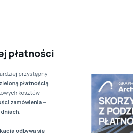
ej płatności
ardziej przystępny
zieloną płatnością
tkowych kosztów
ości zamówienia
–
 dniach
.
ikacja odbywa się