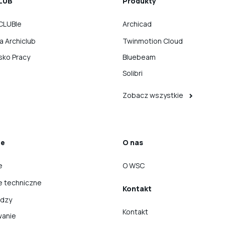
LUB
Produkty
CLUBIe
Archicad
ka Archiclub
Twinmotion Cloud
sko Pracy
Bluebeam
Solibri
Zobacz wszystkie
ie
O nas
e
O WSC
e techniczne
Kontakt
edzy
Kontakt
wanie