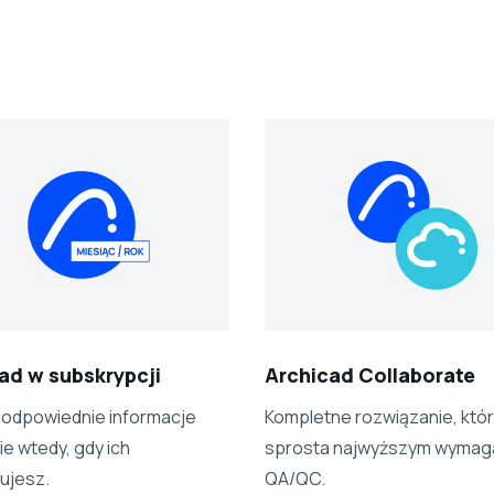
ad w subskrypcji
Archicad Collaborate
 odpowiednie informacje
Kompletne rozwiązanie, któ
e wtedy, gdy ich
sprosta najwyższym wymag
ujesz.
QA/QC.