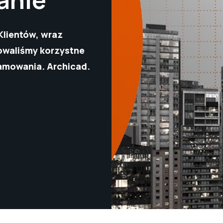
lientów, wraz
owaliśmy korzystne
amowania. Archicad.