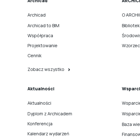
Archicad
ARCHIC
Archicad
O ARCHI
Archicad to BIM
Bibliote
Współpraca
Środowi
Projektowanie
Wzorzec
Cennik
Zobacz wszystko
Aktualności
Wsparc
Aktualności
Wsparci
Dyplom z Archicadem
Wsparci
Konferencja
Baza wi
Kalendarz wydarzeń
Finanso