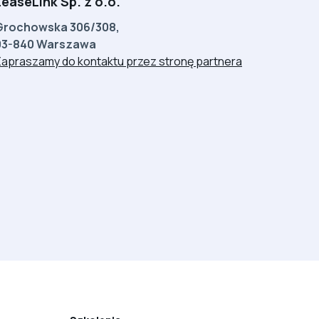
LeaseLink Sp. z o.o.
Grochowska 306/308,
03-840 Warszawa
apraszamy do kontaktu przez stronę partnera