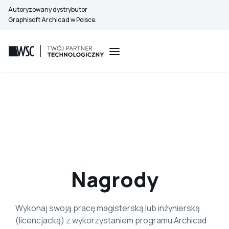
Przejdź
Autoryzowany dystrybutor
do
Graphisoft Archicad w Polsce.
treści
Nagrody
Wykonaj swoją pracę magisterską lub inżynierską
(licencjacką) z wykorzystaniem programu Archicad