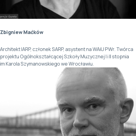
Zbigniew Maćków
Architekt IARP, członek SARP, asystent na WAiU PWr. Twórca
projektu Ogólnokształcącej Szkoły Muzycznej I i II stopnia
im Karola Szymanowskiego we Wrocławiu.