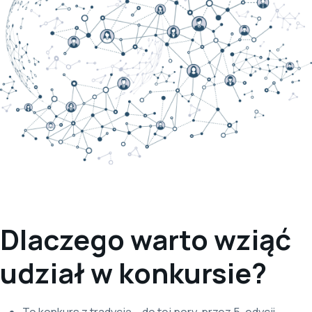
Dlaczego warto wziąć
udział w konkursie?
To konkurs z tradycją – do tej pory, przez 5. edycji