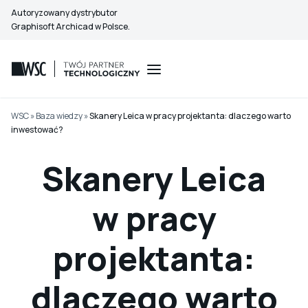
Przejdź
Autoryzowany dystrybutor
do
Graphisoft Archicad w Polsce.
treści
WSC
»
Baza wiedzy
»
Skanery Leica w pracy projektanta: dlaczego warto
inwestować?
Skanery Leica
w pracy
projektanta:
dlaczego warto