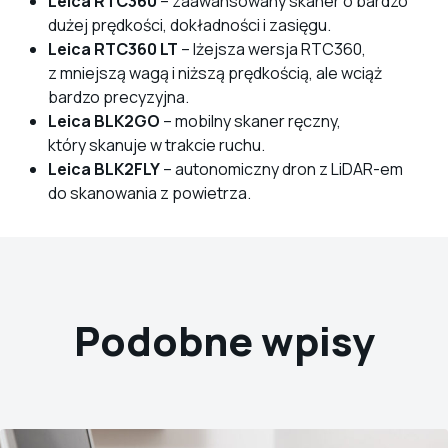
Leica RTC360
– zaawansowany skaner o bardzo
dużej prędkości, dokładności i zasięgu.
Leica RTC360 LT
– lżejsza wersja RTC360,
z mniejszą wagą i niższą prędkością, ale wciąż
bardzo precyzyjna.
Leica BLK2GO
– mobilny skaner ręczny,
który skanuje w trakcie ruchu.
Leica BLK2FLY
– autonomiczny dron z LiDAR-em
do skanowania z powietrza.
Podobne wpisy