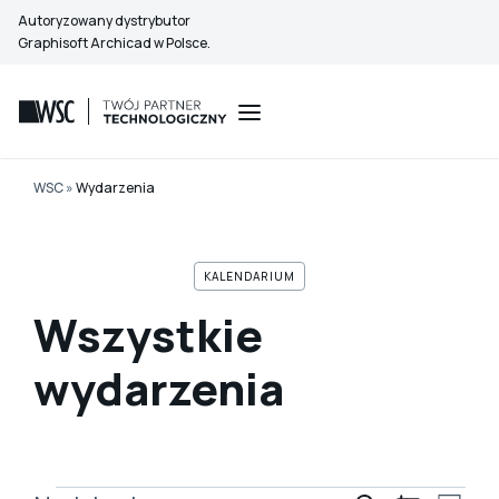
Przejdź
Autoryzowany dystrybutor
do
Graphisoft Archicad w Polsce.
treści
WSC
»
Wydarzenia
KALENDARIUM
Wszystkie
wydarzenia