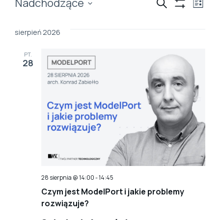
Wydarzenia
Wydarz
Wy
Nadchodzące
Szukaj
Lista
Show
Wybierz
Wi
Filters
Nawiga
datę.
sierpień 2026
na
po
PT.
28
wyszuk
i
widoka
28 sierpnia @ 14:00
-
14:45
Czym jest ModelPort i jakie problemy
rozwiązuje?