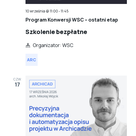
10 września @ 11:00
-
11:45
Program Konwersji WSC – ostatni etap
Szkolenie bezpłatne
Organizator: WSC
ARC
CZW.
17