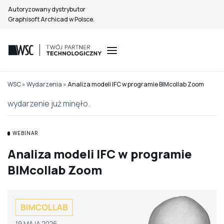
Przejdź
Autoryzowany dystrybutor
do
Graphisoft Archicad w Polsce.
treści
WSC
»
Wydarzenia
»
Analiza modeli IFC w programie BIMcollab Zoom
wydarzenie już minęło.
WEBINAR
Analiza modeli IFC w programie
BIMcollab Zoom