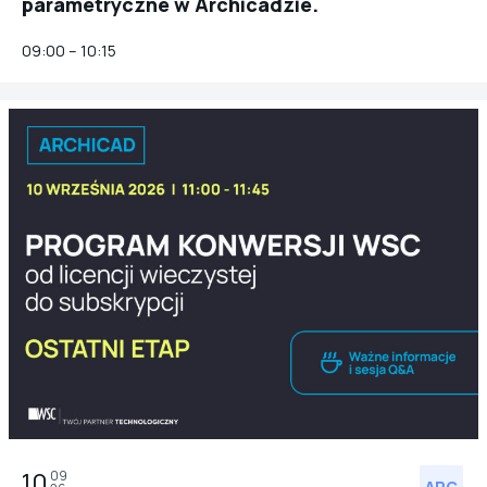
parametryczne w Archicadzie.
09:00 – 10:15
ARC
10
09
ARC