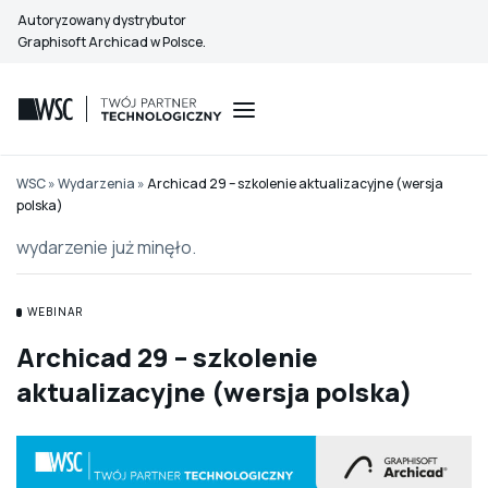
Przejdź
Autoryzowany dystrybutor
do
Graphisoft Archicad w Polsce.
treści
WSC
»
Wydarzenia
»
Archicad 29 – szkolenie aktualizacyjne (wersja
polska)
wydarzenie już minęło.
WEBINAR
Archicad 29 – szkolenie
aktualizacyjne (wersja polska)