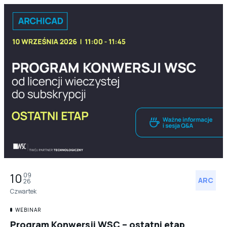
10
09
ARC
26
Czwartek
WEBINAR
Program Konwersji WSC – ostatni etap