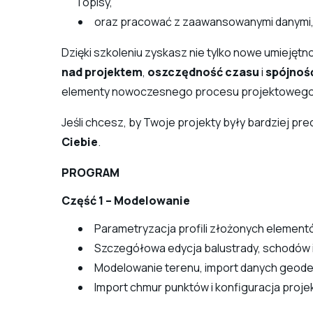
i opisy,
oraz pracować z zaawansowanymi danymi,
Dzięki szkoleniu zyskasz nie tylko nowe umiejętno
nad projektem
,
oszczędność czasu
i
spójnoś
elementy nowoczesnego procesu projektowego
Jeśli chcesz, by Twoje projekty były bardziej pr
Ciebie
.
PROGRAM
Część 1 – Modelowanie
Parametryzacja profili złożonych element
Szczegółowa edycja balustrady, schodów i
Modelowanie terenu, import danych geod
Import chmur punktów i konfiguracja proje