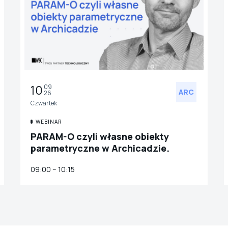
10
09
ARC
26
Czwartek
WEBINAR
PARAM-O czyli własne obiekty
parametryczne w Archicadzie.
09:00 – 10:15
ARC