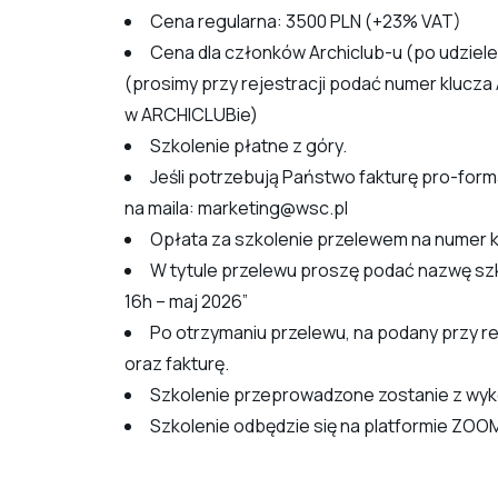
Cena regularna: 3500 PLN (+23% VAT)
Cena dla członków Archiclub-u (po udziel
(prosimy przy rejestracji podać numer klucza 
w ARCHICLUBie)
Szkolenie płatne z góry.
Jeśli potrzebują Państwo fakturę pro-form
na maila: marketing@wsc.pl
Opłata za szkolenie przelewem na numer k
W tytule przelewu proszę podać nazwę sz
16h – maj 2026”
Po otrzymaniu przelewu, na podany przy rej
oraz fakturę.
Szkolenie przeprowadzone zostanie z wyk
Szkolenie odbędzie się na platformie ZOO