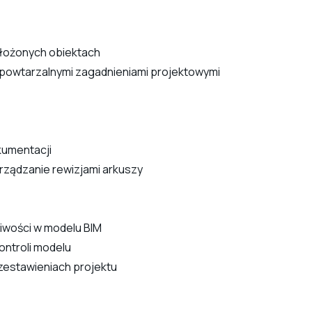
łożonych obiektach
 z powtarzalnymi zagadnieniami projektowymi
kumentacji
rządzanie rewizjami arkuszy
ciwości w modelu BIM
kontroli modelu
zestawieniach projektu