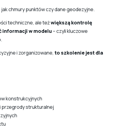
 jak chmury punktów czy dane geodezyjne.
ści techniczne, ale też
większą kontrolę
ć informacji w modelu
– czyli kluczowe
.
ecyzyjne i zorganizowane,
to szkolenie jest dla
ów konstrukcyjnych
 przegrody strukturalnej
ezyjnych
ktu