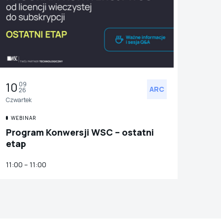
10
09
ARC
26
Czwartek
WEBINAR
Program Konwersji WSC – ostatni
etap
11:00 – 11:00