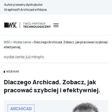
Przejdź
Autoryzowany dystrybutor
do
Graphisoft Archicad w Polsce.
treści
WSC
»
Wydarzenia
»
Dlaczego Archicad. Zobacz, jak pracować szybciej i
efektywniej.
wydarzenie już minęło.
WEBINAR
Dlaczego Archicad. Zobacz, jak
pracować szybciej i efektywniej.