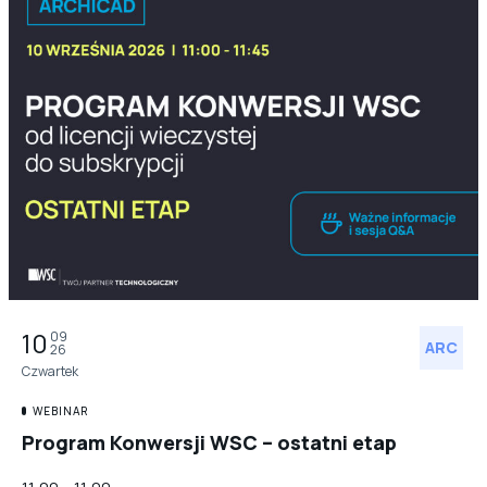
10
09
ARC
26
Czwartek
WEBINAR
Program Konwersji WSC – ostatni etap