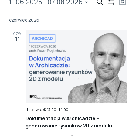
Wydarzenia
Wydarz
Wy
11.06.2026
 - 
07.08.2026
Szukaj
Lista
Show
Wybierz
Wi
Filters
Nawiga
datę.
czerwiec 2026
na
po
CZW.
11
wyszuk
i
widoka
11 czerwca @ 13:00
-
14:00
Dokumentacja w Archicadzie –
generowanie rysunków 2D z modelu