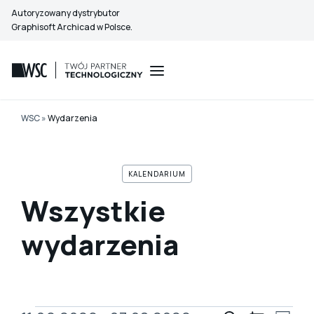
Przejdź
Autoryzowany dystrybutor
do
Graphisoft Archicad w Polsce.
treści
WSC
»
Wydarzenia
KALENDARIUM
Wszystkie
wydarzenia