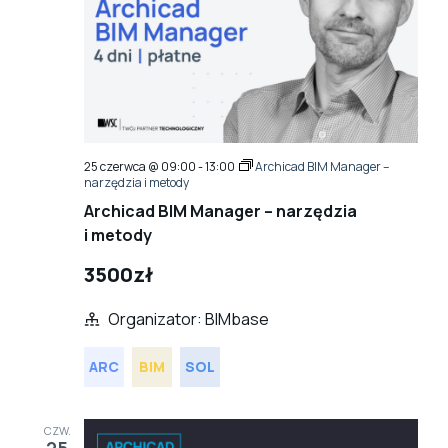
25 czerwca @ 09:00
-
13:00
Archicad BIM Manager –
narzędzia i metody
Archicad BIM Manager – narzędzia
i metody
3500zł
Organizator: BIMbase
ARC
BIM
SOL
CZW.
25