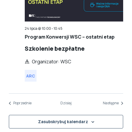
24 lipca @ 10:00
-
10:45
Program Konwersji WSC – ostatni etap
Szkolenie bezpłatne
Organizator: WSC
ARC
Wydarzenia
Wydarz
Poprzednie
Dzisiaj
Następne
Zasubskrybuj kalendarz