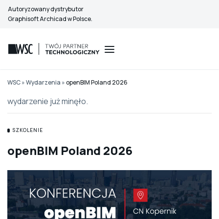
Przejdź
Autoryzowany dystrybutor
do
Graphisoft Archicad w Polsce.
treści
WSC
»
Wydarzenia
»
openBIM Poland 2026
wydarzenie już minęło.
SZKOLENIE
openBIM Poland 2026