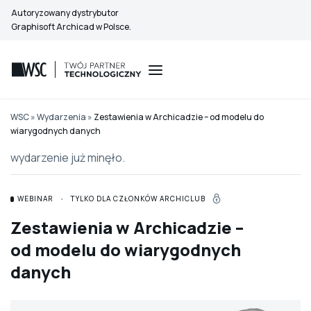
Przejdź
Autoryzowany dystrybutor
do
Graphisoft Archicad w Polsce.
treści
WSC
»
Wydarzenia
»
Zestawienia w Archicadzie – od modelu do
wiarygodnych danych
wydarzenie już minęło.
·
WEBINAR
TYLKO DLA CZŁONKÓW ARCHICLUB
Zestawienia w Archicadzie –
od modelu do wiarygodnych
danych