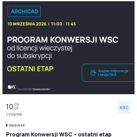
10
09
ARC
26
Czwartek
WEBINAR
Program Konwersji WSC – ostatni etap