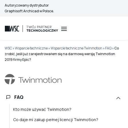
Przejdź
Autoryzowany dystrybutor
do
Graphisoft Archicad w Polsce.
treści
WSC
»
Wsparcie techniczne
»
Wsparcie techniczne Twinmotion
»
FAQ
»
Co
zrobić, jeśli już zarejestrowałem się na darmową wersję Twinmotion
2019 firmy Epic?
FAQ
Kto może używać Twinmotion?
Co daje mi zakup pełnej licencji Twinmotion?