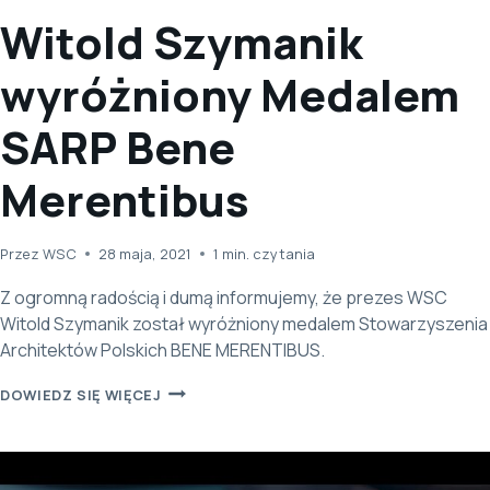
Witold Szymanik
wyróżniony Medalem
SARP Bene
Merentibus
Przez
WSC
28 maja, 2021
1
min. czytania
Z ogromną radością i dumą informujemy, że prezes WSC
Witold Szymanik został wyróżniony medalem Stowarzyszenia
Architektów Polskich BENE MERENTIBUS.
WITOLD
DOWIEDZ SIĘ WIĘCEJ
SZYMANIK
WYRÓŻNIONY
MEDALEM