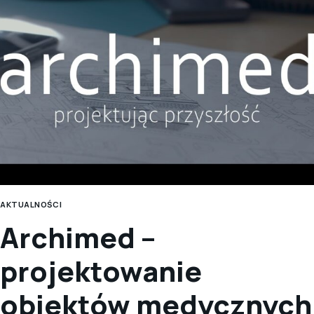
SARP
BENE
MERENTIBUS
AKTUALNOŚCI
Archimed –
projektowanie
obiektów medycznych