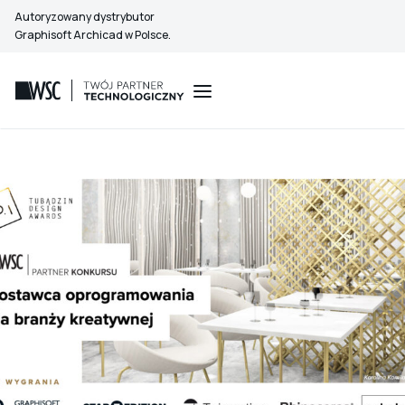
Przejdź
Autoryzowany dystrybutor
do
Graphisoft Archicad w Polsce.
treści