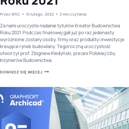
Roku 2021
Przez
WSC
10 lutego, 2022
2
min.czytania
Za nami uroczyste nadanie tytułów Kreator Budownictwa
Roku 2021. Podczas finałowej gali już po raz jedenasty
wyróżnione zostały osoby, firmy oraz produkty i inwestycje
kreujące rynek budowlany. Tegoroczną uroczystość
otworzył prof. Zbigniew Kledyński, prezes Polskiej Izby
Inżynierów Budownictwa.
WSC
DOWIEDZ SIĘ WIĘCEJ
LAUREATEM
TYTUŁU
KREATOR
BUDOWNICTWA
ROKU
2021