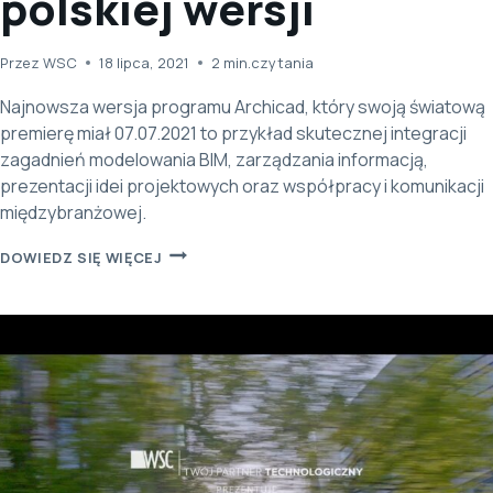
polskiej wersji
Przez
WSC
18 lipca, 2021
2
min.czytania
Najnowsza wersja programu Archicad, który swoją światową
premierę miał 07.07.2021 to przykład skutecznej integracji
zagadnień modelowania BIM, zarządzania informacją,
prezentacji idei projektowych oraz współpracy i komunikacji
międzybranżowej.
ARCHICAD
DOWIEDZ SIĘ WIĘCEJ
25
PREMIERA
POLSKIEJ
WERSJI