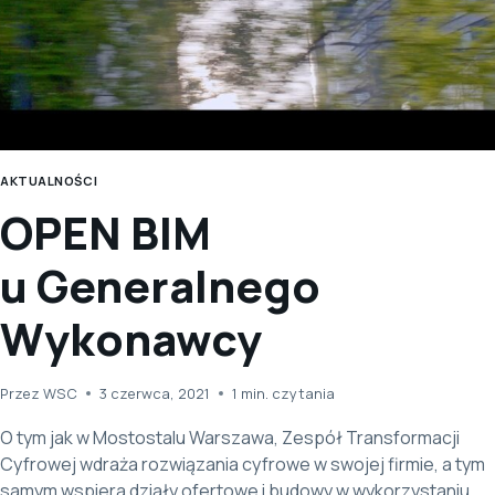
AKTUALNOŚCI
OPEN BIM
u Generalnego
Wykonawcy
Przez
WSC
3 czerwca, 2021
1
min. czytania
O tym jak w Mostostalu Warszawa, Zespół Transformacji
Cyfrowej wdraża rozwiązania cyfrowe w swojej firmie, a tym
samym wspiera działy ofertowe i budowy w wykorzystaniu