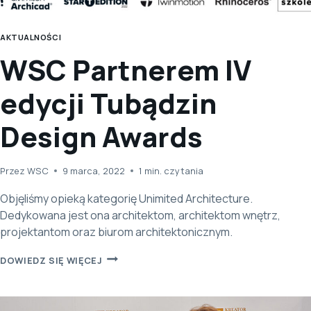
AKTUALNOŚCI
WSC Partnerem IV
edycji Tubądzin
Design Awards
Przez
WSC
9 marca, 2022
1
min. czytania
Objęliśmy opieką kategorię Unimited Architecture.
Dedykowana jest ona architektom, architektom wnętrz,
projektantom oraz biurom architektonicznym.
WSC
DOWIEDZ SIĘ WIĘCEJ
PARTNEREM
IV
EDYCJI