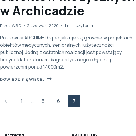
w Archicadzie
Przez
WSC
3 czerwca, 2020
1
min. czytania
Pracownia ARCHIMED specjalizuje się głównie w projektach
obiektów medycznych, senioralnych i użyteczności
publicznej. Jedną z ostatnich realizacji jest powstający
budynek laboratorium diagnostycznego o łącznej
powierzchni ponad 14000m2.
ARCHIMED
DOWIEDZ SIĘ WIĘCEJ
–
PROJEKTOWANIE
Nawigacja
Poprzednia
1
…
5
OBIEKTÓW
6
7
MEDYCZNYCH
strony
strona
W ARCHICADZIE
Archicad
ARCHICLUB