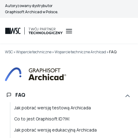
Przejdź
Autoryzowany dystrybutor
do
Graphisoft Archicad w Polsce.
treści
WSC
»
Wsparcie techniczne
»
Wsparcie techniczne Archicad
»
FAQ
FAQ
Jak pobrać wersję testową Archicada
Co to jest Graphisoft ID?￼
Jak pobrać wersję edukacyjną Archicada