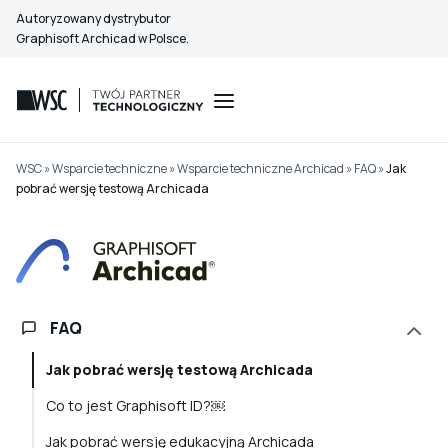
Przejdź
Autoryzowany dystrybutor
do
Graphisoft Archicad w Polsce.
treści
WSC
»
Wsparcie techniczne
»
Wsparcie techniczne Archicad
»
FAQ
»
Jak
pobrać wersję testową Archicada
FAQ
Jak pobrać wersję testową Archicada
Co to jest Graphisoft ID?￼
Jak pobrać wersję edukacyjną Archicada