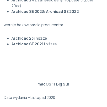
Archicad 24
z zainstalowanym Update 5 (Build
70xx)
Archicad SE 2023
/
Archicad SE 2022
wersje bez wsparcia producenta:
Archicad 23
i niższe
Archicad SE 2021
i niższe
macOS 11 Big Sur
Data wydania – Listopad 2020