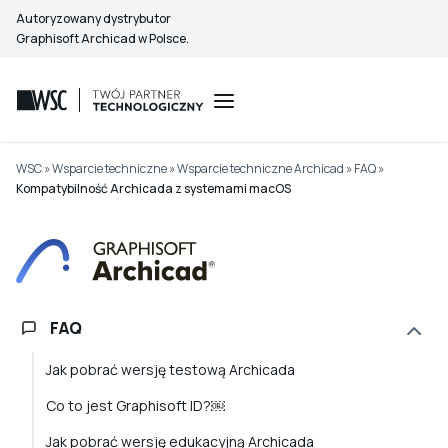
Przejdź
Autoryzowany dystrybutor
do
Graphisoft Archicad w Polsce.
treści
WSC
»
Wsparcie techniczne
»
Wsparcie techniczne Archicad
»
FAQ
»
Kompatybilność Archicada z systemami macOS
FAQ
Jak pobrać wersję testową Archicada
Co to jest Graphisoft ID?￼
Jak pobrać wersję edukacyjną Archicada