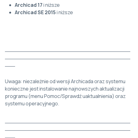
Archicad 17
i niższe
Archicad SE 2015
i niższe
_____________________________________
_____________________________________
___
Uwaga: niezależnie od wersji Archicada oraz systemu
konieczne jest instalowanie najnowszych aktualizacji
programu (menu Pomoc/Sprawdź uaktualnienia) oraz
systemu operacyjnego.
_____________________________________
_____________________________________
___