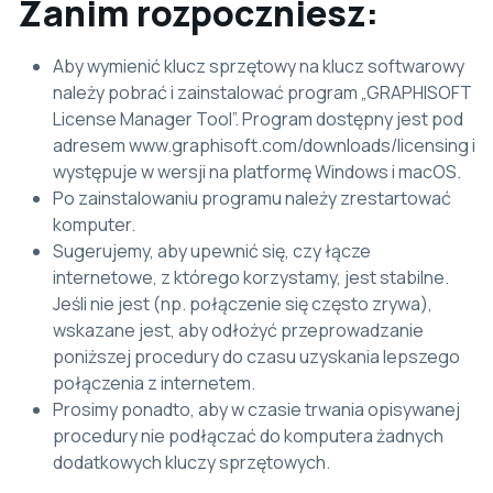
Zanim rozpoczniesz:
Aby wymienić klucz sprzętowy na klucz softwarowy
należy pobrać i zainstalować program „GRAPHISOFT
License Manager Tool”. Program dostępny jest pod
adresem www.graphisoft.com/downloads/licensing i
występuje w wersji na platformę Windows i macOS.
Po zainstalowaniu programu należy zrestartować
komputer.
Sugerujemy, aby upewnić się, czy łącze
internetowe, z którego korzystamy, jest stabilne.
Jeśli nie jest (np. połączenie się często zrywa),
wskazane jest, aby odłożyć przeprowadzanie
poniższej procedury do czasu uzyskania lepszego
połączenia z internetem.
Prosimy ponadto, aby w czasie trwania opisywanej
procedury nie podłączać do komputera żadnych
dodatkowych kluczy sprzętowych.