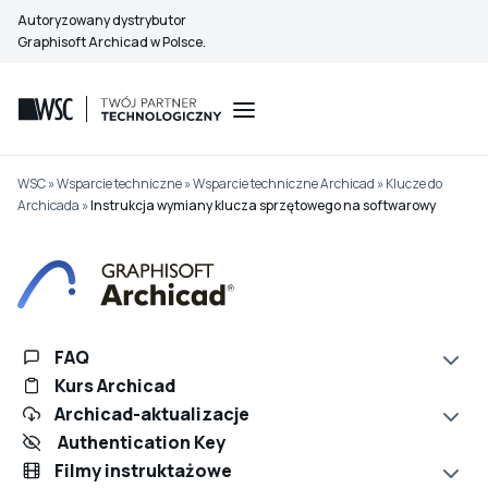
Przejdź
Autoryzowany dystrybutor
do
Graphisoft Archicad w Polsce.
treści
WSC
»
Wsparcie techniczne
»
Wsparcie techniczne Archicad
»
Klucze do
Archicada
»
Instrukcja wymiany klucza sprzętowego na softwarowy
FAQ
Kurs Archicad
Archicad-aktualizacje
Authentication Key
Filmy instruktażowe